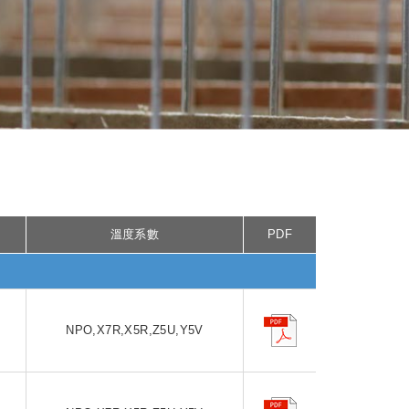
溫度系數
PDF
F
NPO,X7R,X5R,Z5U,Y5V