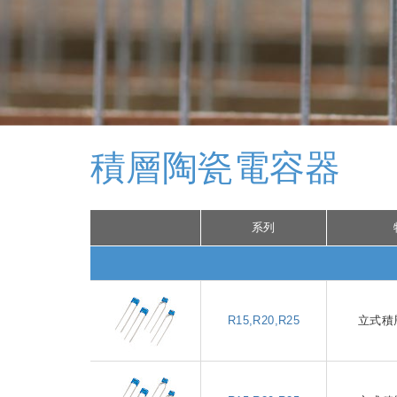
積層陶瓷電容器
系列
R15,R20,R25
立式積