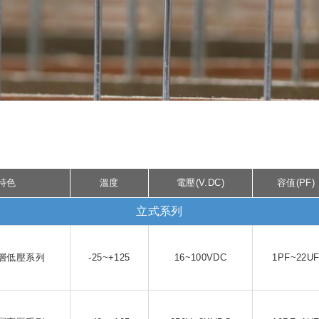
特色
溫度
電壓(V.DC)
容值(PF)
立式系列
層低壓系列
-25~+125
16~100VDC
1PF~22U